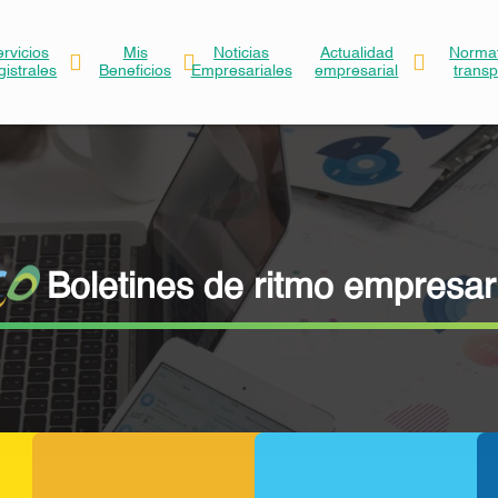
ervicios
Mis
Noticias
Actualidad
Normat
gistrales
Beneficios
Empresariales
empresarial
trans
Boletines de ritmo empresar