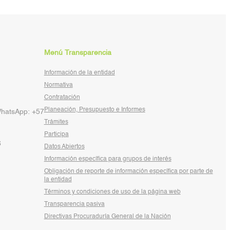
Menú Transparencia
Información de la entidad
Normativa
Contratación
Planeación, Presupuesto e Informes
WhatsApp: +57
Trámites
Participa
6
Datos Abiertos
Información específica para grupos de interés
Obligación de reporte de información específica por parte de
la entidad
Términos y condiciones de uso de la página web
Transparencia pasiva
Directivas Procuraduría General de la Nación