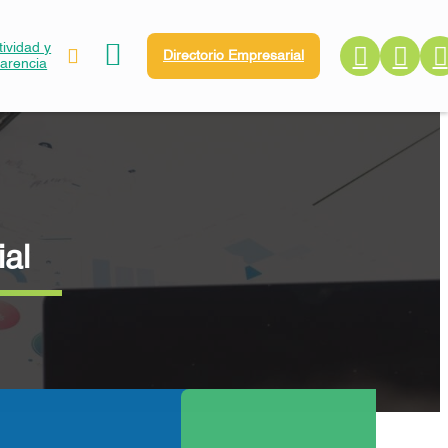
ividad y
Directorio Empresarial
parencia
ial