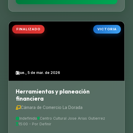
FINALIZADO
VICTORIA
jue., 5 de mar. de 2026
Herramientas y planeación
financiera
Cámara de Comercio La Dorada
Indefinido
Centro Cultural Jose Arias Gutierrez
15:00 - Por Definir