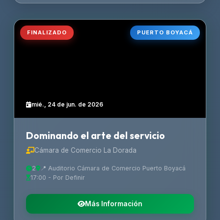
FINALIZADO
PUERTO BOYACÁ
mié., 24 de jun. de 2026
Dominando el arte del servicio
Cámara de Comercio La Dorada
2
📍 Auditorio Cámara de Comercio Puerto Boyacá
17:00 - Por Definir
Más Información