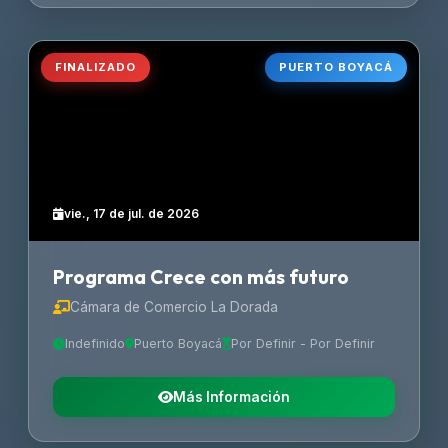
FINALIZADO
PUERTO BOYACÁ
vie., 17 de jul. de 2026
Programa Crece con más futuro
Cámara de Comercio La Dorada
Indefinido
Puerto Boyacá
Por Definir - Por Definir
Más Información