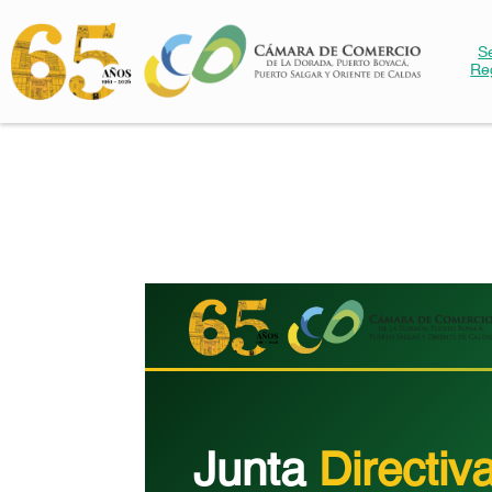
S
Re
Junta
Directiv