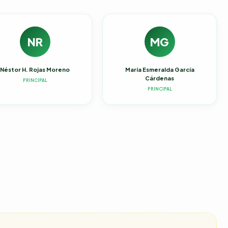
NR
MG
Néstor H. Rojas Moreno
María Esmeralda García
Cárdenas
PRINCIPAL
PRINCIPAL