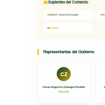
👥
Suplentes del Comercio
Edwin F. Arias Aristizabal
Ur
Vacante
Representantes del Gobierno
CZ
Cesar Augusto Zuluaga Giraldo
PRINCIPAL