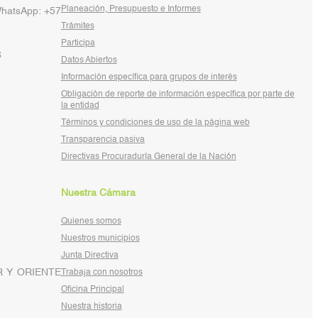
Planeación, Presupuesto e Informes
WhatsApp: +57
Trámites
Participa
6
Datos Abiertos
Información específica para grupos de interés
Obligación de reporte de información específica por parte de
la entidad
Términos y condiciones de uso de la página web
Transparencia pasiva
Directivas Procuraduría General de la Nación
Nuestra Cámara
Quienes somos
Nuestros municipios
Junta Directiva
 Y ORIENTE
Trabaja con nosotros
Oficina Principal
Nuestra historia