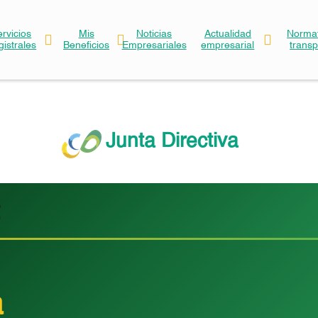
ervicios
Mis
Noticias
Actualidad
Normat
gistrales
Beneficios
Empresariales
empresarial
trans
Junta Directiva
a