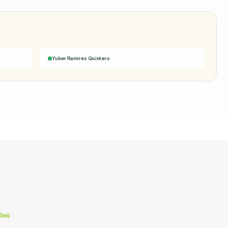
Yuber Ramirez Quintero
des