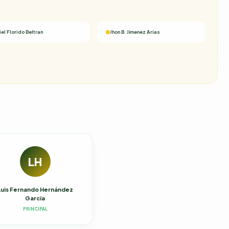
iel Florido Beltran
Jhon B. Jímenez Arias
LH
Luis Fernando Hernández
García
PRINCIPAL