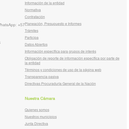
Información de la entidad
Normativa
Contratación
Planeación, Presupuesto e Informes
WhatsApp: +57
Trámites
Participa
6
Datos Abiertos
Información específica para grupos de interés
Obligación de reporte de información específica por parte de
la entidad
Términos y condiciones de uso de la página web
Transparencia pasiva
Directivas Procuraduría General de la Nación
Nuestra Cámara
Quienes somos
Nuestros municipios
Junta Directiva