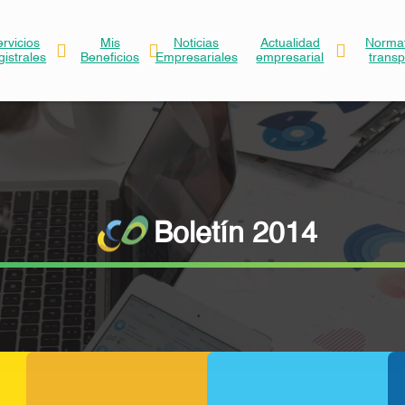
ervicios
Mis
Noticias
Actualidad
Normat
gistrales
Beneficios
Empresariales
empresarial
trans
Boletín 2014