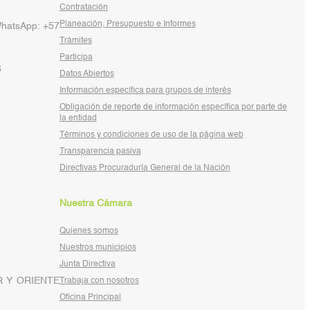
Contratación
Planeación, Presupuesto e Informes
WhatsApp: +57
Trámites
Participa
6
Datos Abiertos
Información específica para grupos de interés
Obligación de reporte de información específica por parte de
la entidad
Términos y condiciones de uso de la página web
Transparencia pasiva
Directivas Procuraduría General de la Nación
Nuestra Cámara
Quienes somos
Nuestros municipios
Junta Directiva
 Y ORIENTE
Trabaja con nosotros
Oficina Principal