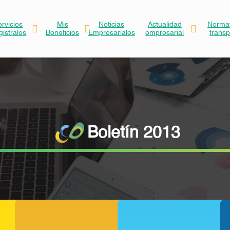
ervicios
Mis
Noticias
Actualidad
Normat
gistrales
Beneficios
Empresariales
empresarial
trans
Boletín 2013