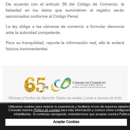
De acuerdo con el artículo 38 del Código de Comercio, la
falsedad en los datos que suministren al registro serán
sancionados conforme al Código Penal.
La ley obliga a las cámaras de comercio a formular denuncia
ante la autoridad competente.
Para su tranquilidad, reporte la información real, ello le evitará
futuros inconvenientes.
Oficinas y Puntos de Atención Todas las sedes: Lunes a viernes de 8:00
am a 6:00 pm.
Utilizamos cookies para mejorar tu experiencia y facilitarte el uso de nuestras platafor
Consulta nuestra
para más información y conoce cómo configurarl
Política de cookies
inhabilitarlas. Si continúas navegando, entenderemos que aceptas nuestra Política
Nuestras Sedes
Aceptar Cookies