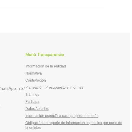
Menú Transparencia
Información de la entidad
Normativa
Contratación
Planeación, Presupuesto e Informes
WhatsApp: +57
Trámites
Participa
6
Datos Abiertos
Información específica para grupos de interés
Obligación de reporte de información específica por parte de
la entidad