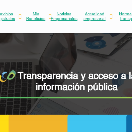
ervicios
Mis
Noticias
Actualidad
Normat
gistrales
Beneficios
Empresariales
empresarial
trans
Transparencia y acceso a l
información pública