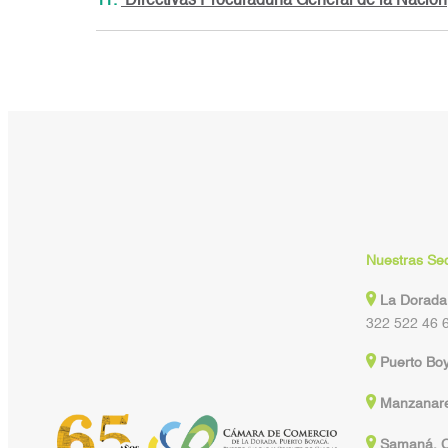
11.
Directivas Procuraduría General de la Nación
Nuestras Se
La Dorada
322 522 46 
Puerto Bo
Manzanare
Samaná, C