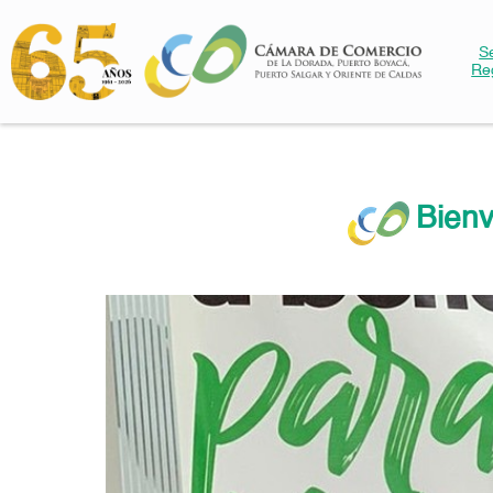
S
Re
Bienv