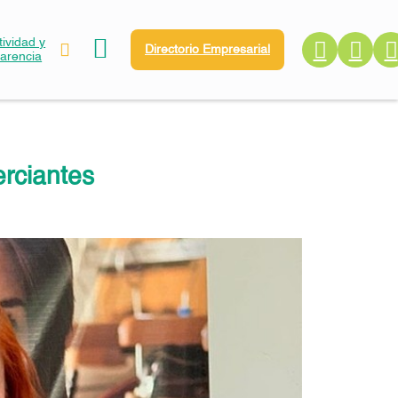
ividad y
Directorio Empresarial
parencia
rciantes