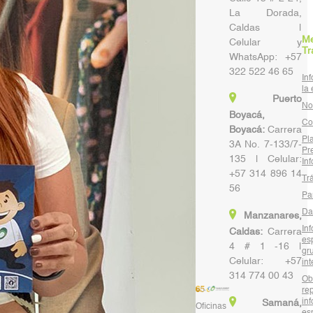
La Dorada,
Caldas |
M
Celular y
Tr
WhatsApp: +57
322 522 46 65
In
la
Puerto
No
Boyacá,
Co
Boyacá:
Carrera
Pl
3A No. 7-133/7-
Pr
135 | Celular:
In
+57 314 896 14
Tr
56
Par
Da
Manzanares,
In
Caldas:
Carrera
es
4 # 1 -16 |
gr
Celular: +57
int
314 774 00 43
Ob
re
in
Samaná,
Oficinas