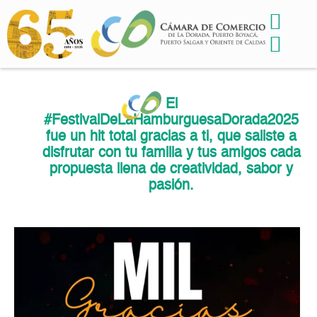
El
#FestivalDeLaHamburguesaDorada2025
fue un hit total gracias a ti, que saliste a
disfrutar con tu familia y tus amigos cada
propuesta llena de creatividad, sabor y
pasión.