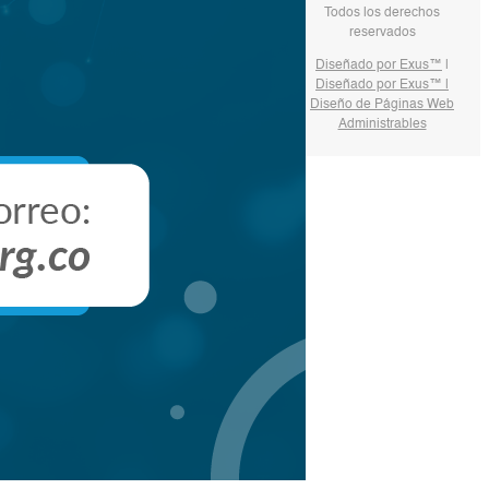
Todos los derechos
reservados
Diseñado por Exus™
|
Diseñado por Exus™ |
Diseño de Páginas Web
Administrables