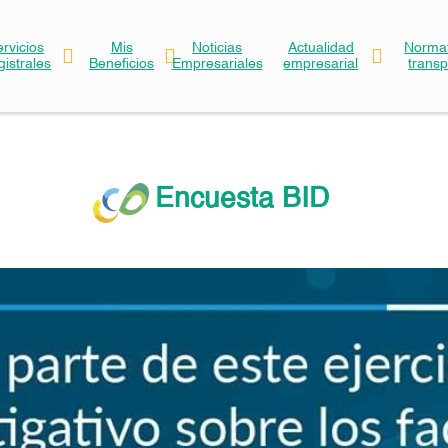
ervicios
Mis
Noticias
Actualidad
Normat
gistrales
Beneficios
Empresariales
empresarial
trans
Encuesta BID