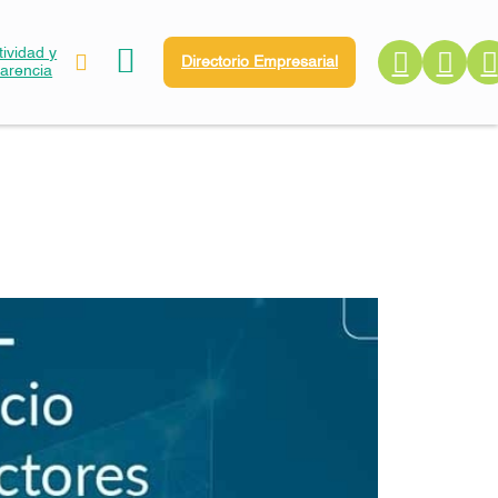
ividad y
Directorio Empresarial
parencia