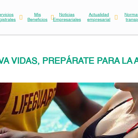
ervicios
Mis
Noticias
Actualidad
Normat
gistrales
Beneficios
Empresariales
empresarial
trans
VA VIDAS, PREPÁRATE PARA LA 