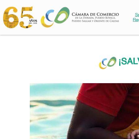
S
Re
¡SAL