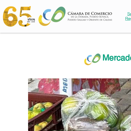
S
Re
Mercad