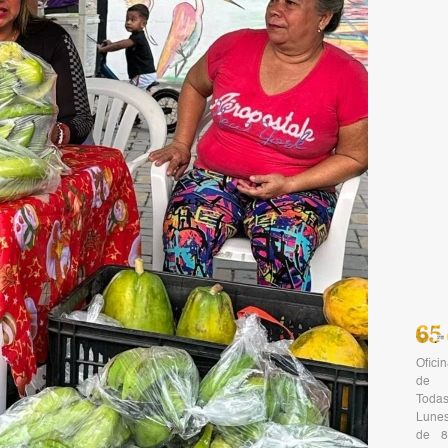
Ofici
de 
Todas
Lunes
de 8