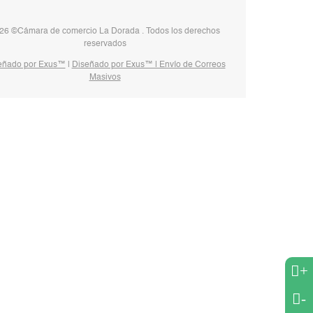
26 ©Cámara de comercio La Dorada . Todos los derechos
reservados
eñado por Exus™
|
Diseñado por Exus™ | Envío de Correos
Masivos
+
-