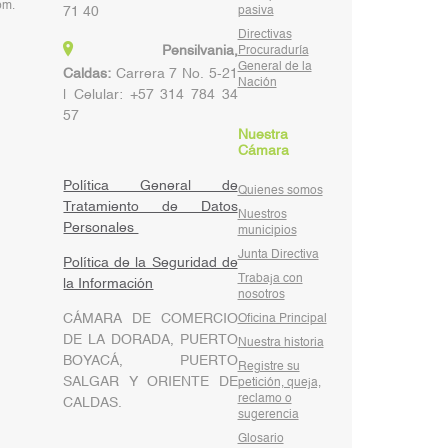
pm.
71 40
pasiva
Directivas
Pensilvania,
Procuraduría
General de la
Caldas:
Carrera 7 No. 5-21
Nación
| Celular: +57 314 784 34
57
Nuestra
Cámara
Política General de
Quienes somos
Tratamiento de Datos
Nuestros
Personales
municipios
Junta Directiva
Política de la Seguridad de
Trabaja con
la Información
nosotros
CÁMARA DE COMERCIO
Oficina Principal
DE LA DORADA, PUERTO
Nuestra historia
BOYACÁ, PUERTO
Registre su
SALGAR Y ORIENTE DE
petición, queja,
reclamo o
CALDAS.
sugerencia
Glosario