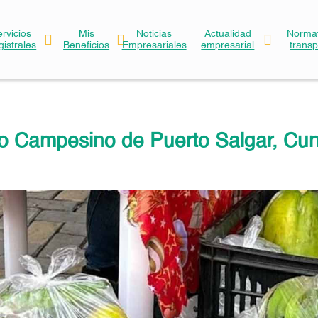
ervicios
Mis
Noticias
Actualidad
Normat
gistrales
Beneficios
Empresariales
empresarial
trans
o Campesino de Puerto Salgar, Cu