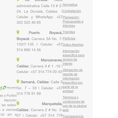
Normativa
administrativa Calle 13 # 2-
24, La Dorada, Caldas |
Contratación
Celular y WhatsApp: +57
Planeación,
Presupuesto e
322 522 46 65
Informes
Trámites
Puerto Boyacá,
Boyacá:
Carrera 3A No. 7-
Participa
133/7-135 | Celular: +57
Datos Abiertos
314 896 14 56
Información
específica para
grupos de
Manzanares,
interés
Caldas:
Carrera 4 # 1 -16 |
Obligación de
Celular: +57 314 774 00 43
reporte de
información
Samaná, Caldas:
Calle 5
específica por
parte de la
No. 7 – 33 | Celular: +57
entidad
314 776 91 99
nas y Puntos
Términos y
Atención
condiciones de
Marquetalia,
 las sedes:
uso de la página
Caldas:
Carrera 2 # No. 3-
 a viernes
web
:00 am a
07 | Celular: +57 314 778
Transparencia