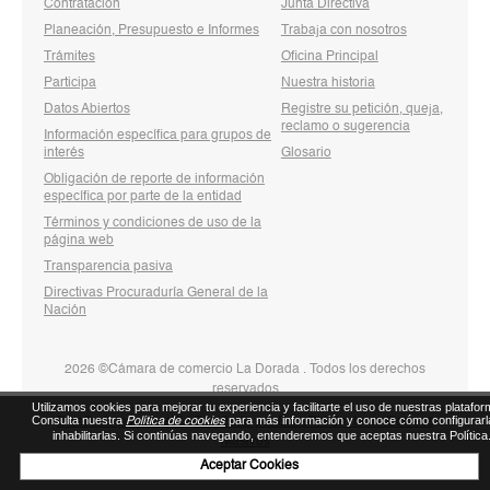
Contratación
Junta Directiva
Planeación, Presupuesto e Informes
Trabaja con nosotros
Trámites
Oficina Principal
Participa
Nuestra historia
Datos Abiertos
Registre su petición, queja,
reclamo o sugerencia
Información específica para grupos de
interés
Glosario
Obligación de reporte de información
específica por parte de la entidad
Términos y condiciones de uso de la
página web
Transparencia pasiva
Directivas Procuraduría General de la
Nación
2026 ©Cámara de comercio La Dorada . Todos los derechos
reservados
Utilizamos cookies para mejorar tu experiencia y facilitarte el uso de nuestras platafor
Consulta nuestra
para más información y conoce cómo configurarl
Política de cookies
Diseñado por Exus™
|
Diseñado por Exus™ | Envío de Correos
inhabilitarlas. Si continúas navegando, entenderemos que aceptas nuestra Política
Masivos
Aceptar Cookies