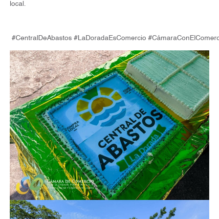
local.
#CentralDeAbastos #LaDoradaEsComercio #CámaraConElComerc