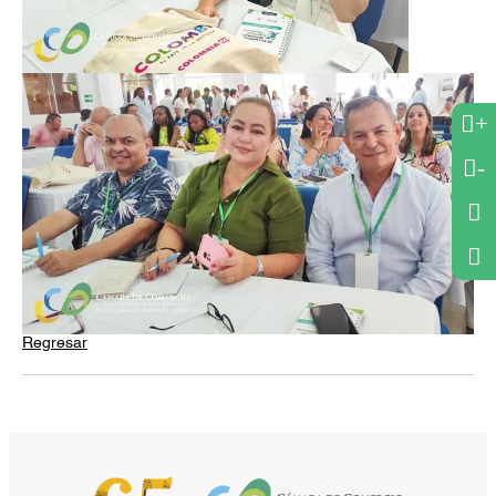
+
-
Regresar