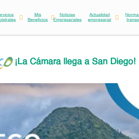
ervicios
Mis
Noticias
Actualidad
Normat
gistrales
Beneficios
Empresariales
empresarial
trans
¡La Cámara llega a San Diego!