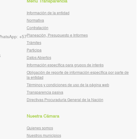
Menú Transparencia
Información de la entidad
Normativa
Contratación
Planeación, Presupuesto e Informes
WhatsApp: +57
Trámites
Participa
6
Datos Abiertos
Información específica para grupos de interés
Obligación de reporte de información específica por parte de
la entidad
Términos y condiciones de uso de la página web
Transparencia pasiva
Directivas Procuraduría General de la Nación
Nuestra Cámara
Quienes somos
Nuestros municipios