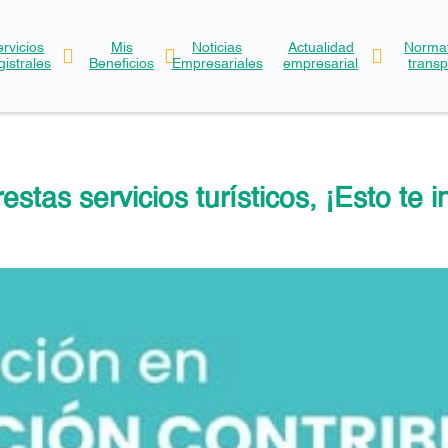
ervicios
Mis
Noticias
Actualidad
Normat
gistrales
Beneficios
Empresariales
empresarial
trans
restas servicios turísticos, ¡Esto te i