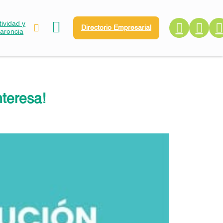
ividad y
Directorio Empresarial
parencia
nteresa!