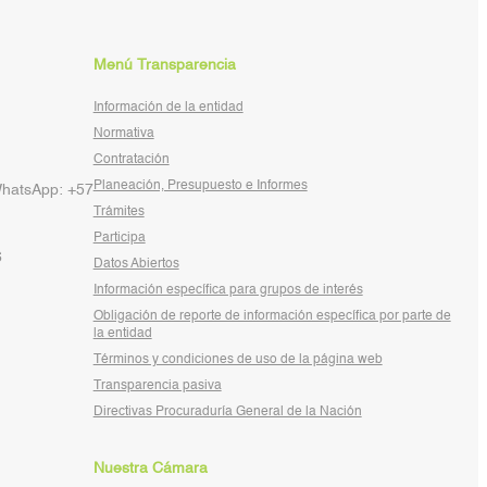
Menú Transparencia
Información de la entidad
Normativa
Contratación
Planeación, Presupuesto e Informes
WhatsApp: +57
Trámites
Participa
6
Datos Abiertos
Información específica para grupos de interés
Obligación de reporte de información específica por parte de
la entidad
Términos y condiciones de uso de la página web
Transparencia pasiva
Directivas Procuraduría General de la Nación
Nuestra Cámara