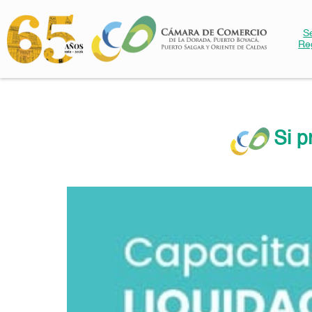
S
Re
Si p