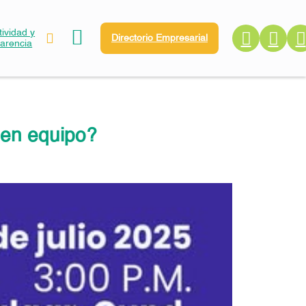
ividad y
Directorio Empresarial
parencia
 en equipo?