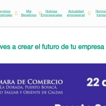
ervicios
Mis
Noticias
Actualidad
Normat
gistrales
Beneficios
Empresariales
empresarial
trans
ves a crear el futuro de tu empresa