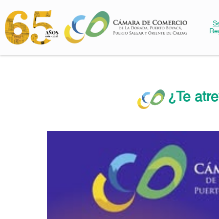
S
Re
¿Te atre