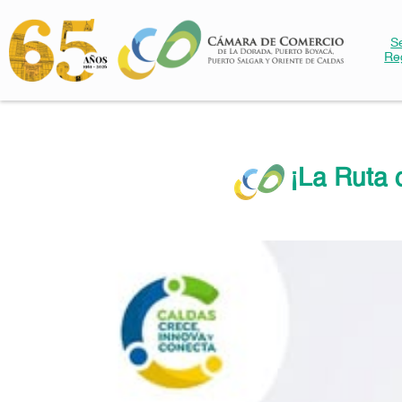
S
Re
¡La Ruta 