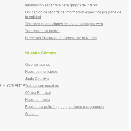
Información específica para grupos de interés
Obligación de reporte de información específica por parte de
la entidad
Términos y condiciones de uso de la página web
Transparencia pasiva
Directivas Procuraduría General de la Nación
Nuestra Cámara
Quienes somos
Nuestros municipios
Junta Directiva
 Y ORIENTE
Trabaja con nosotros
Oficina Principal
Nuestra historia
Registre su petición, queja, reclamo o sugerencia
Glosario