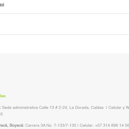
qui
des
:
Sede administrativa Calle 13 # 2-24, La Dorada, Caldas | Celular y 
65
yacá, Boyacá:
Carrera 3A No. 7-133/7-135 | Celular: +57 314 896 14 5