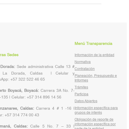
Menú Transparencia
ras Sedes
Información de la entidad
Normativa
 Dorada:
Sede administrativa Calle 13 #
Contratación
, La Dorada, Caldas | Celular y
Planeación, Presupuesto e
App: +57 322 522 46 65
Informes
Trámites
rto Boyacá, Boyacá:
Carrera 3A No. 7-
Participa
-135 | Celular: +57 314 896 14 56
Datos Abiertos
nzanares, Caldas:
Carrera 4 # 1 -16 |
Información específica para
grupos de interés
ar: +57 314 774 00 43
Obligación de reporte de
información específica por
maná, Caldas:
Calle 5 No. 7 – 33 |