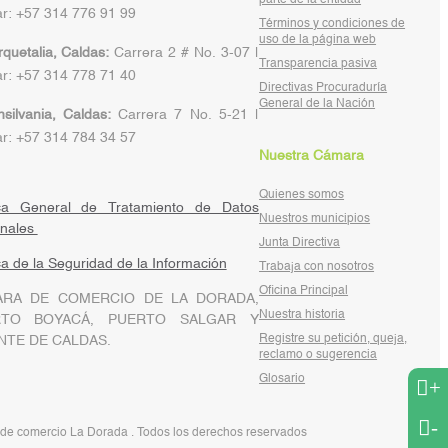
parte de la entidad
ar: +57 314 776 91 99
Términos y condiciones de
uso de la página web
quetalia, Caldas:
Carrera 2 # No. 3-07 |
Transparencia pasiva
ar: +57 314 778 71 40
Directivas Procuraduría
General de la Nación
silvania, Caldas:
Carrera 7 No. 5-21 |
ar: +57 314 784 34 57
Nuestra Cámara
Quienes somos
ica General de Tratamiento de Datos
Nuestros municipios
onales
Junta Directiva
ica de la Seguridad de la Información
Trabaja con nosotros
Oficina Principal
RA DE COMERCIO DE LA DORADA,
Nuestra historia
RTO BOYACÁ, PUERTO SALGAR Y
Registre su petición, queja,
NTE DE CALDAS.
reclamo o sugerencia
Glosario
+
-
e comercio La Dorada . Todos los derechos reservados