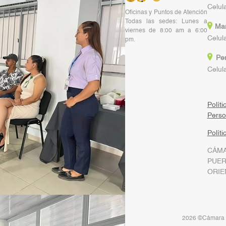
Celul
Oficinas y Puntos de Atención
Todas las sedes: Lunes a
Mar
viernes de 8:00 am a 6:00
Celul
pm.
Pen
Celul
Polít
Pers
Polít
CÁMA
PUE
ORIE
2026 ©Cámara d