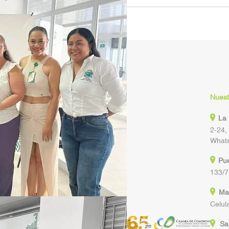
Nuest
La
2-24
Whats
Pue
133/7
Ma
Celul
Sa