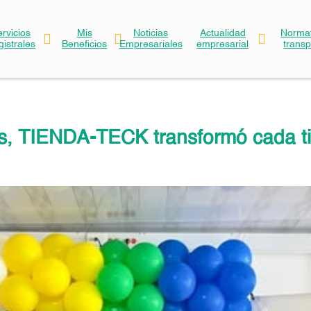
ervicios
Mis
Noticias
Actualidad
Normat
gistrales
Beneficios
Empresariales
empresarial
trans
, TIENDA-TECK transformó cada ti