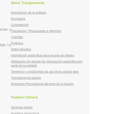
Menú Transparencia
Información de la entidad
Normativa
Contratación
lular y
Planeación, Presupuesto e Informes
Trámites
Participa
 896 14
Datos Abiertos
Información específica para grupos de interés
Obligación de reporte de información específica por
parte de la entidad
Términos y condiciones de uso de la página web
Transparencia pasiva
Directivas Procuraduría General de la Nación
Nuestra Cámara
Quienes somos
Nuestros municipios