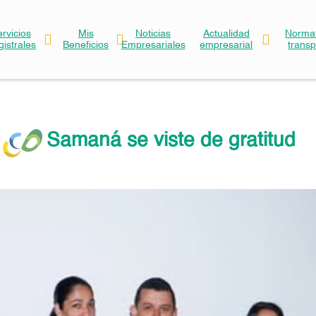
ervicios
Mis
Noticias
Actualidad
Normat
gistrales
Beneficios
Empresariales
empresarial
trans
Samaná se viste de gratitud