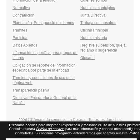
Información de la entidad
Quienes somos
Normativa
Nuestros municipios
Contratación
Junta Directiva
Planeación, Presupuesto e Informes
Trabaja con nosotros
Trámites
Oficina Principal
Participa
Nuestra historia
Datos Abiertos
Registre su petición, queja,
reclamo o sugerencia
Información específica para grupos de
interés
Glosario
Obligación de reporte de información
específica por parte de la entidad
Términos y condiciones de uso de la
página web
Transparencia pasiva
Directivas Procuraduría General de la
Nación
2026 ©Cámara de comercio La Dorada . Todos los derechos
Utilizamos cookies para mejorar tu experiencia y facilitarte el uso de nuestras platafor
reservados
Consulta nuestra
para más información y conoce cómo configurarl
Política de cookies
inhabilitarlas. Si continúas navegando, entenderemos que aceptas nuestra Política
Diseñado por Exus™
|
Diseñado por Exus™ | Tiendas Virtuales