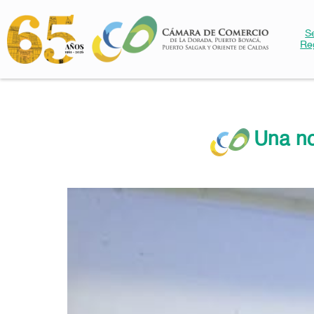
S
Re
Una no