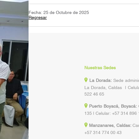
Fecha: 25 de Octubre de 2025
Regresar
Nuestras Sedes
La Dorada:
Sede administ
La Dorada, Caldas | Celul
522 46 65
Puerto Boyacá, Boyacá:
C
135 | Celular: +57 314 896
Manzanares, Caldas:
Car
+57 314 774 00 43