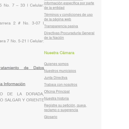
información específica por parte
5 No. 7 – 33 | Celular:
de la entidad
Términos y condiciones de uso
de la página web
rrera 2 # No. 3-07 |
Transparencia pasiva
Directivas Procuraduría General
de la Nación
ra 7 No. 5-21 | Celular:
Nuestra Cámara
Quienes somos
ratamiento de Datos
Nuestros municipios
Junta Directiva
 la Información
Trabaja con nosotros
Oficina Principal
O DE LA DORADA,
Nuestra historia
O SALGAR Y ORIENTE
Registre su petición, queja,
reclamo o sugerencia
Glosario