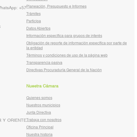
Planeación, Presupuesto e Informes
WhatsApp: +57
Trámites
Participa
6
Datos Abiertos
Información específica para grupos de interés
Obligación de reporte de información específica por parte de
la entidad
Términos y condiciones de uso de la página web
Transparencia pasiva
Directivas Procuraduría General de la Nación
Nuestra Cámara
Quienes somos
Nuestros municipios
Junta Directiva
 Y ORIENTE
Trabaja con nosotros
Oficina Principal
Nuestra historia