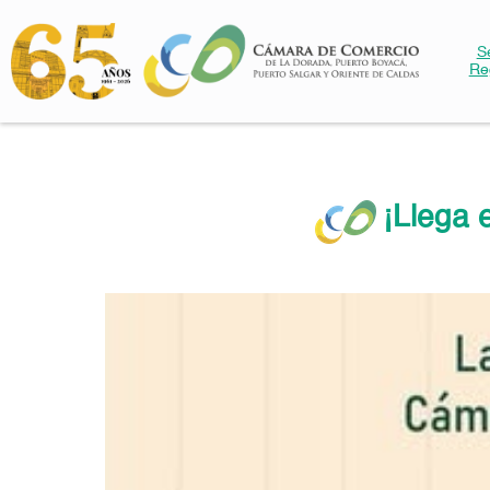
S
Re
¡Llega