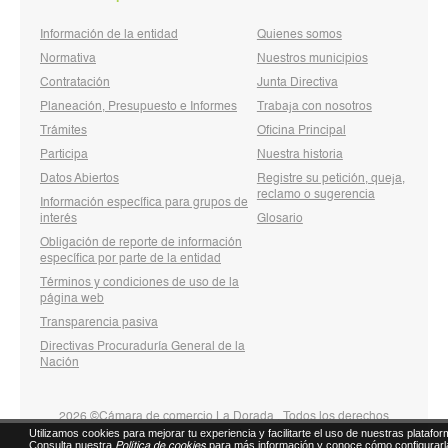
Información de la entidad
Quienes somos
Normativa
Nuestros municipios
Contratación
Junta Directiva
Planeación, Presupuesto e Informes
Trabaja con nosotros
Trámites
Oficina Principal
Participa
Nuestra historia
Datos Abiertos
Registre su petición, queja,
reclamo o sugerencia
Información específica para grupos de
interés
Glosario
Obligación de reporte de información
específica por parte de la entidad
Términos y condiciones de uso de la
página web
Transparencia pasiva
Directivas Procuraduría General de la
Nación
2026 ©Cámara de comercio La Dorada . Todos los derechos
Utilizamos cookies para mejorar tu experiencia y facilitarte el uso de nuestras platafor
reservados
Consulta nuestra
para más información y conoce cómo configurarl
Política de cookies