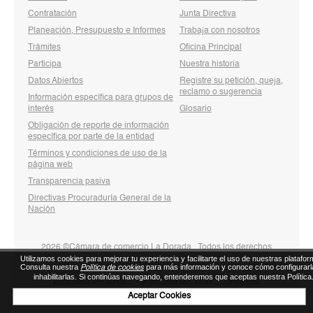
Contratación
Junta Directiva
Planeación, Presupuesto e Informes
Trabaja con nosotros
Trámites
Oficina Principal
Participa
Nuestra historia
Datos Abiertos
Registre su petición, queja,
reclamo o sugerencia
Información específica para grupos de
interés
Glosario
Obligación de reporte de información
específica por parte de la entidad
Términos y condiciones de uso de la
página web
Transparencia pasiva
Directivas Procuraduría General de la
Nación
2026 ©Cámara de comercio La Dorada . Todos los derechos
Utilizamos cookies para mejorar tu experiencia y facilitarte el uso de nuestras platafor
reservados
Consulta nuestra
para más información y conoce cómo configurarl
Política de cookies
inhabilitarlas. Si continúas navegando, entenderemos que aceptas nuestra Política
Diseñado por Exus™
|
Diseñado por Exus™ | Más Info
Aceptar Cookies