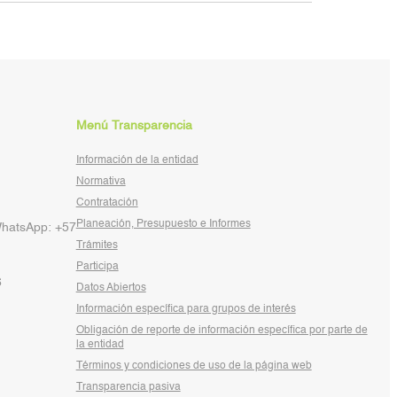
Menú Transparencia
Información de la entidad
Normativa
Contratación
Planeación, Presupuesto e Informes
WhatsApp: +57
Trámites
Participa
6
Datos Abiertos
Información específica para grupos de interés
Obligación de reporte de información específica por parte de
la entidad
Términos y condiciones de uso de la página web
Transparencia pasiva