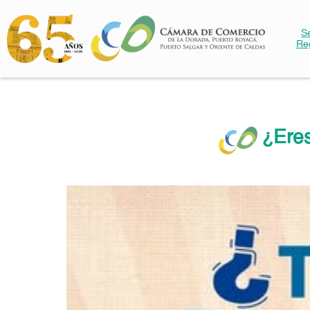
S
Re
¿Ere