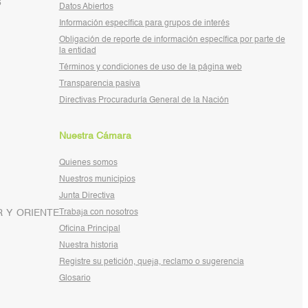
6
Datos Abiertos
Información específica para grupos de interés
Obligación de reporte de información específica por parte de
la entidad
Términos y condiciones de uso de la página web
Transparencia pasiva
Directivas Procuraduría General de la Nación
Nuestra Cámara
Quienes somos
Nuestros municipios
Junta Directiva
 Y ORIENTE
Trabaja con nosotros
Oficina Principal
Nuestra historia
Registre su petición, queja, reclamo o sugerencia
Glosario