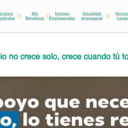
ervicios
Mis
Noticias
Actualidad
Normat
gistrales
Beneficios
Empresariales
empresarial
trans
io no crece solo, crece cuando tú t