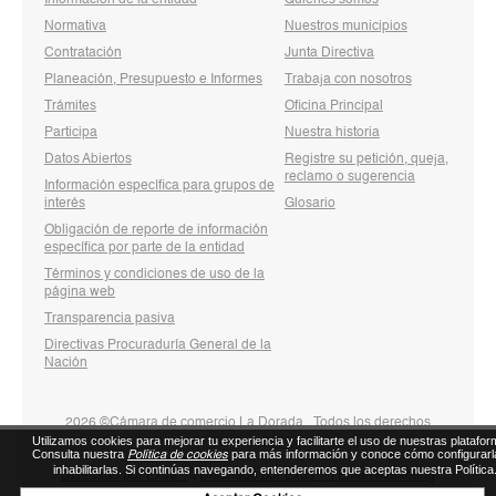
Información de la entidad
Quienes somos
Normativa
Nuestros municipios
Contratación
Junta Directiva
Planeación, Presupuesto e Informes
Trabaja con nosotros
Trámites
Oficina Principal
Participa
Nuestra historia
Datos Abiertos
Registre su petición, queja,
reclamo o sugerencia
Información específica para grupos de
interés
Glosario
Obligación de reporte de información
específica por parte de la entidad
Términos y condiciones de uso de la
página web
Transparencia pasiva
Directivas Procuraduría General de la
Nación
2026 ©Cámara de comercio La Dorada . Todos los derechos
Utilizamos cookies para mejorar tu experiencia y facilitarte el uso de nuestras platafor
reservados
Consulta nuestra
para más información y conoce cómo configurarl
Política de cookies
inhabilitarlas. Si continúas navegando, entenderemos que aceptas nuestra Política
Diseñado por Exus™
|
Diseñado por Exus™ | Email Marketing