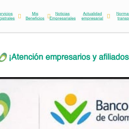
ervicios
Mis
Noticias
Actualidad
Normat
gistrales
Beneficios
Empresariales
empresarial
trans
¡Atención empresarios y afiliados