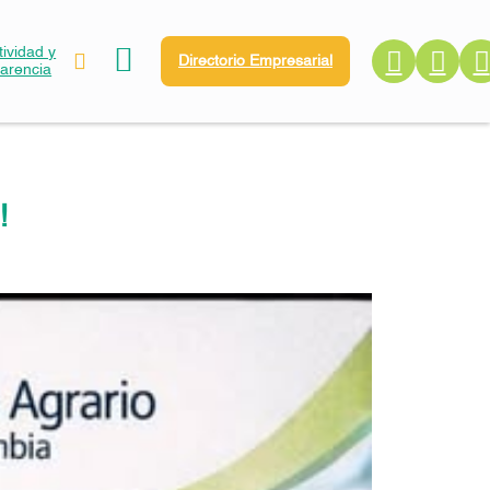
ividad y
Directorio Empresarial
parencia
!