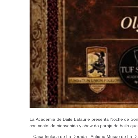
La Academia de Baile Lafaurie presenta Noche de Son y S
con coctel de bienvenida y show de pareja de baile que 
Casa Inglesa de La Dorada - Antiguo Museo de La D