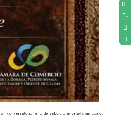
+
-
 un conversatorio lleno de sabor. Una velada sin costo,