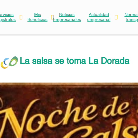
ervicios
Mis
Noticias
Actualidad
Normat
gistrales
Beneficios
Empresariales
empresarial
trans
La salsa se toma La Dorada