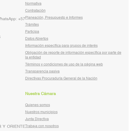
Normativa
Contratación
Planeación, Presupuesto e Informes
WhatsApp: +57
Trámites
Participa
6
Datos Abiertos
Información específica para grupos de interés
Obligación de reporte de información específica por parte de
la entidad
Términos y condiciones de uso de la página web
Transparencia pasiva
Directivas Procuraduría General de la Nación
Nuestra Cámara
Quienes somos
Nuestros municipios
Junta Directiva
 Y ORIENTE
Trabaja con nosotros