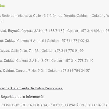
des
:
Sede administrativa Calle 13 # 2-24, La Dorada, Caldas | Celular y 
65
yacá, Boyacá:
Carrera 3A No. 7-133/7-135 | Celular: +57 314 896 14 5
s, Caldas:
Carrera 4 # 1 -16 | Celular: +57 314 774 00 43
aldas:
Calle 5 No. 7 – 33 | Celular: +57 314 776 91 99
a, Caldas:
Carrera 2 # No. 3-07 | Celular: +57 314 778 71 40
a, Caldas:
Carrera 7 No. 5-21 | Celular: +57 314 784 34 57
eral de Tratamiento de Datos Personales
a Seguridad de la Información
 COMERCIO DE LA DORADA, PUERTO BOYACÁ, PUERTO SALGAR