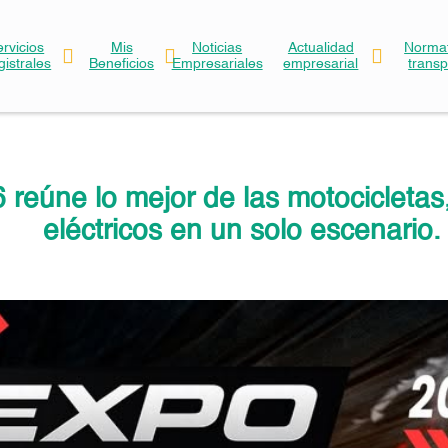
ervicios
Mis
Noticias
Actualidad
Normat
gistrales
Beneficios
Empresariales
empresarial
trans
ne lo mejor de las motocicletas, 
eléctricos en un solo escenario.