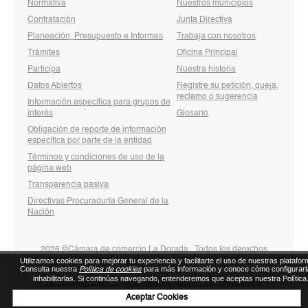
Normativa
Nuestros municipios
Contratación
Junta Directiva
Planeación, Presupuesto e Informes
Trabaja con nosotros
Trámites
Oficina Principal
Participa
Nuestra historia
Datos Abiertos
Registre su petición, queja,
reclamo o sugerencia
Información específica para grupos de
interés
Glosario
Obligación de reporte de información
específica por parte de la entidad
Términos y condiciones de uso de la
página web
Transparencia pasiva
Directivas Procuraduría General de la
Nación
2026 ©Cámara de comercio La Dorada . Todos los derechos
Utilizamos cookies para mejorar tu experiencia y facilitarte el uso de nuestras platafor
reservados
Consulta nuestra
para más información y conoce cómo configurarl
Política de cookies
inhabilitarlas. Si continúas navegando, entenderemos que aceptas nuestra Política
Diseñado por Exus™
|
Diseñado por Exus™ | Email Marketing
Aceptar Cookies