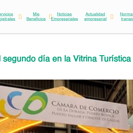
ervicios
Mis
Noticias
Actualidad
Normat
gistrales
Beneficios
Empresariales
empresarial
trans
l segundo día en la Vitrina Turísti