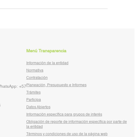
Menú Transparencia
Información de la entidad
Normativa
Contratación
Planeación, Presupuesto e Informes
WhatsApp: +57
Trámites
Participa
6
Datos Abiertos
Información específica para grupos de interés
Obligación de reporte de información específica por parte de
la entidad
Términos y condiciones de uso de la página web