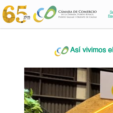
S
Re
Así vivimos e