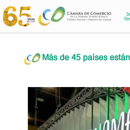
S
Re
Más de 45 países están 