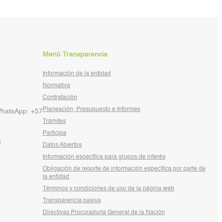
Menú Transparencia
Información de la entidad
Normativa
Contratación
Planeación, Presupuesto e Informes
WhatsApp: +57
Trámites
Participa
6
Datos Abiertos
Información específica para grupos de interés
Obligación de reporte de información específica por parte de
la entidad
Términos y condiciones de uso de la página web
Transparencia pasiva
Directivas Procuraduría General de la Nación