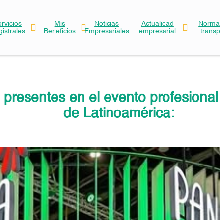
ervicios
Mis
Noticias
Actualidad
Normat
gistrales
Beneficios
Empresariales
empresarial
trans
presentes en el evento profesional
de Latinoamérica: