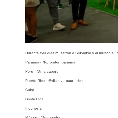
Durante tres días muestran a Colombia y al mundo su cult
Panamá - @promtur_panama
Perú - @marcaperu
Puerto Rico - @discoverpuertorico
Cuba
Costa Rica
Indonesia
México - @mexicoferias