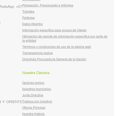
Planeación, Presupuesto e Informes
WhatsApp: +57
Trámites
Participa
6
Datos Abiertos
Información específica para grupos de interés
Obligación de reporte de información específica por parte de
la entidad
Términos y condiciones de uso de la página web
Transparencia pasiva
Directivas Procuraduría General de la Nación
Nuestra Cámara
Quienes somos
Nuestros municipios
Junta Directiva
 Y ORIENTE
Trabaja con nosotros
Oficina Principal
Nuestra historia