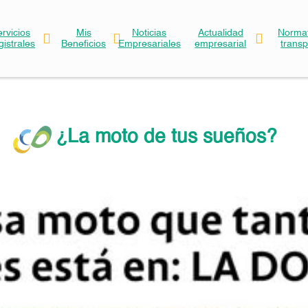
ervicios
Mis
Noticias
Actualidad
Normat
gistrales
Beneficios
Empresariales
empresarial
trans
¿La moto de tus sueños?