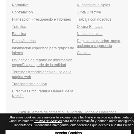
Normativa
Nuestros municipios
Contratación
Junta Directiva
Planeación, Presupuesto e Informes
Trabaja con nosotros
Trámites
Oficina Principal
Participa
Nuestra historia
Datos Abiertos
Registre su petición, queja,
reclamo o sugerencia
Información específica para grupos de
interés
Glosario
Obligación de reporte de información
específica por parte de la entidad
Términos y condiciones de uso de la
página web
Transparencia pasiva
Directivas Procuraduría General de la
Nación
2026 ©Cámara de comercio La Dorada . Todos los derechos
Utilizamos cookies para mejorar tu experiencia y facilitarte el uso de nuestras platafor
reservados
Consulta nuestra
para más información y conoce cómo configurarl
Política de cookies
inhabilitarlas. Si continúas navegando, entenderemos que aceptas nuestra Política
Diseñado por Exus™
|
Diseñado por Exus™ | Más Info
Aceptar Cookies