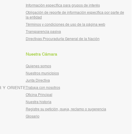
Información específica para grupos de interés
Obligación de reporte de información específica por parte de
la entidad
Términos y condiciones de uso de la página web
Transparencia pasiva
Directivas Procuraduría General de la Nación
Nuestra Cámara
Quienes somos
Nuestros municipios
Junta Directiva
 Y ORIENTE
Trabaja con nosotros
Oficina Principal
Nuestra historia
Registre su petición, queja, reclamo o sugerencia
Glosario