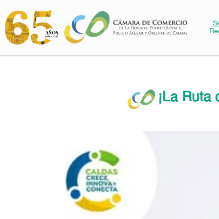
S
Re
¡La Ruta 