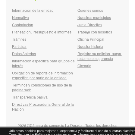
Información de la entidad
Quienes somos
Normativa
Nuestros municipios
Contratación
Junta Directiva
Planeación, Presupuesto e Informes
Trabaja con nosotros
Trámites
Oficina Principal
Participa
Nuestra historia
Datos Abiertos
Registre su petición, queja,
reclamo o sugerencia
Información específica para grupos de
interés
Glosario
Obligación de reporte de información
específica por parte de la entidad
Términos y condiciones de uso de la
página web
Transparencia pasiva
Directivas Procuraduría General de la
Nación
2026 ©Cámara de comercio La Dorada . Todos los derechos
Utilizamos cookies para mejorar tu experiencia y facilitarte el uso de nuestras platafor
reservados
Consulta nuestra
para más información y conoce cómo configurarl
Política de cookies