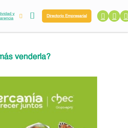
ividad y
Directorio Empresarial
parencia
emás venderla?