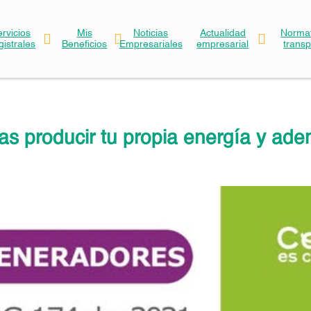
ervicios
Mis
Noticias
Actualidad
Normat
gistrales
Beneficios
Empresariales
empresarial
trans
as producir tu propia energía y ad