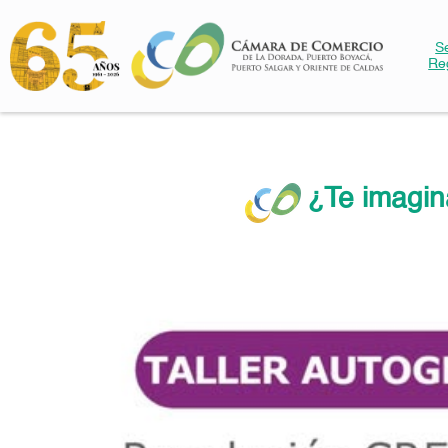
S
Re
¿Te imagin