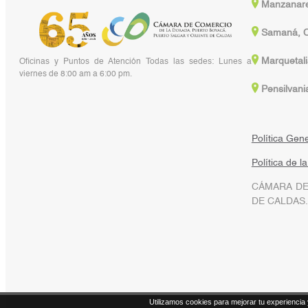
Manzanare
Samaná, C
Marquetali
Oficinas y Puntos de Atención Todas las sedes: Lunes a
viernes de 8:00 am a 6:00 pm.
Pensilvani
Política Gen
Política de l
CÁMARA DE
DE CALDAS.
Utilizamos cookies para mejorar tu experiencia 