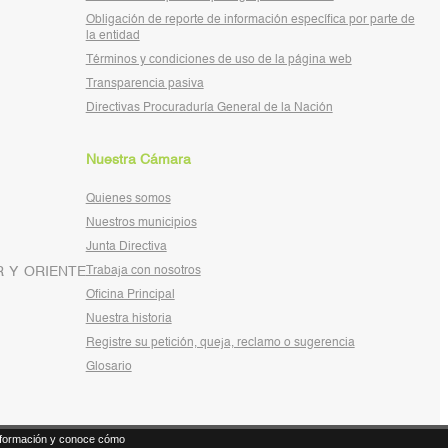
Obligación de reporte de información específica por parte de
la entidad
Términos y condiciones de uso de la página web
Transparencia pasiva
Directivas Procuraduría General de la Nación
Nuestra Cámara
Quienes somos
Nuestros municipios
Junta Directiva
 Y ORIENTE
Trabaja con nosotros
Oficina Principal
Nuestra historia
Registre su petición, queja, reclamo o sugerencia
Glosario
formación y conoce cómo