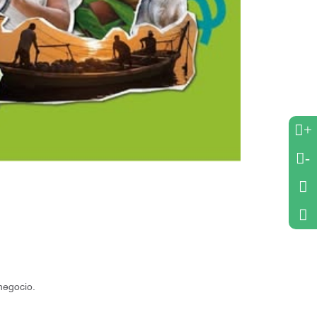
+
-
negocio.