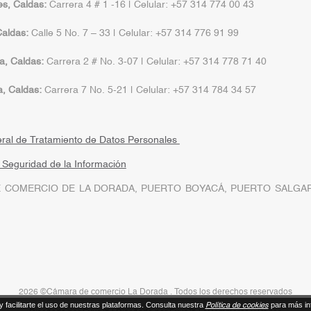
s, Caldas:
Carrera 4 # 1 -16 | Celular: +57 314 774 00 43
aldas:
Calle 5 No. 7 – 33 | Celular: +57 314 776 91 99
a, Caldas:
Carrera 2 # No. 3-07 | Celular: +57 314 778 71 40
a, Caldas:
Carrera 7 No. 5-21 | Celular: +57 314 784 34 57
eral de Tratamiento de Datos Personales
a Seguridad de la Información
 COMERCIO DE LA DORADA, PUERTO BOYACÁ, PUERTO SALGAR
2026 ©Cámara de comercio La Dorada . Todos los derechos reservados
y facilitarte el uso de nuestras plataformas. Consulta nuestra
para más in
Política de cookies