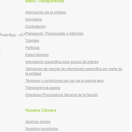
Menú Transparencia
Información de la entidad
Normativa
Contratación
Planeación, Presupuesto e Informes
WhatsApp: +57
Trámites
Participa
6
Datos Abiertos
Información específica para grupos de interés
Obligación de reporte de información específica por parte de
la entidad
Términos y condiciones de uso de la página web
Transparencia pasiva
Directivas Procuraduría General de la Nación
Nuestra Cámara
Quienes somos
Nuestros municipios