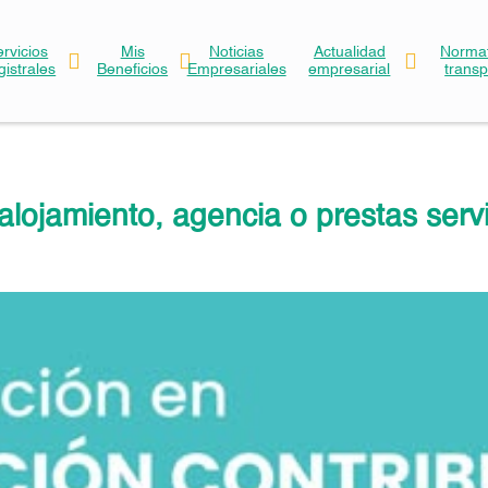
ervicios
Mis
Noticias
Actualidad
Normat
gistrales
Beneficios
Empresariales
empresarial
trans
lojamiento, agencia o prestas servi